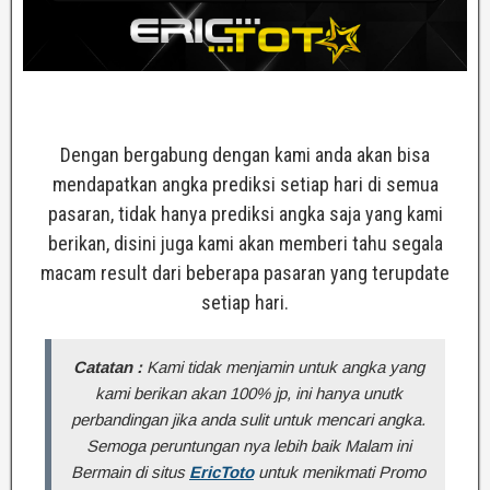
Dengan bergabung dengan kami anda akan bisa
mendapatkan angka prediksi setiap hari di semua
pasaran, tidak hanya prediksi angka saja yang kami
berikan, disini juga kami akan memberi tahu segala
macam result dari beberapa pasaran yang terupdate
setiap hari.
Catatan :
Kami tidak menjamin untuk angka yang
kami berikan akan 100% jp, ini hanya unutk
perbandingan jika anda sulit untuk mencari angka.
Semoga peruntungan nya lebih baik Malam ini
Bermain di situs
EricToto
untuk menikmati Promo