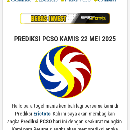
kokoerictoto
22/05/2025
Prediksi PCSO
Comments
PREDIKSI PCSO KAMIS 22 MEI 2025
Hallo para togel mania kembali lagi bersama kami di
Prediksi
Erictoto
. Kali ini saya akan membagikan
angka
Prediksi PCSO
hari ini dengan seakurat mungkin.
Kami para Perumus angka akan memprediksi angka