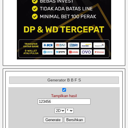
Generator B B F S
Tampilkan hasil