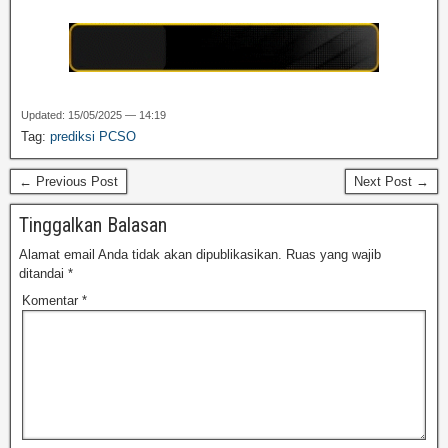
Updated: 15/05/2025 — 14:19
Tag:
prediksi PCSO
← Previous Post
Next Post →
Tinggalkan Balasan
Alamat email Anda tidak akan dipublikasikan.
Ruas yang wajib
ditandai
*
Komentar
*