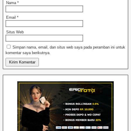
Nama
*
Email
*
Situs Web
Simpan nama, email, dan situs web saya pada peramban ini untuk
komentar saya berikutnya.