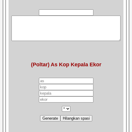
(Poltar) As Kop Kepala Ekor