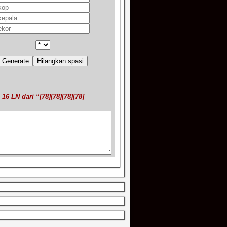
16 LN dari “[78][78][78][78]