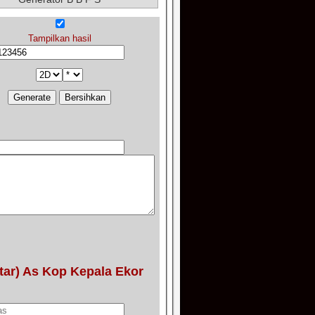
Tampilkan hasil
ltar) As Kop Kepala Ekor