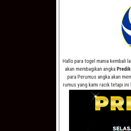
Hallo para togel mania kembali l
akan membagikan angka
Predi
para Perumus angka akan memp
rumus yang kami racik tetapi ini