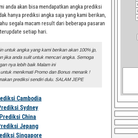
i anda akan bisa mendapatkan angka prediksi
idak hanya prediksi angka saja yang kami berikan,
tahu segala macam result dari beberapa pasaran
terupdate setiap hari.
in untuk angka yang kami berikan akan 100% jp,
an jika anda sulit untuk mencari angka. Semoga
gan nya lebih baik Malam ini
untuk menikmati Promo dan Bonus menarik !
makan prediksi sendiri dulu. SALAM JEPE
ediksi Cambodia
Prediksi Sydney
Prediksi China
rediksi Jepang
ediksi Singapore