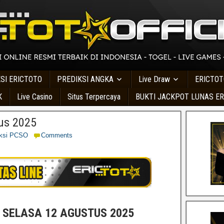
SI ERICTOTO
PREDIKSI ANGKA
Live Draw
ERICTOTO
K
Live Casino
Situs Terpercaya
BUKTI JACKPOT LUNAS ER
us 2025
iksi PCSO
Comments
 SELASA 12 AGUSTUS 2025