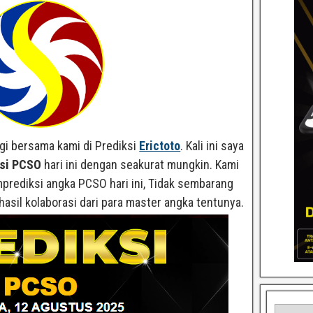
agi bersama kami di Prediksi
Erictoto
. Kali ini saya
ksi PCSO
hari ini dengan seakurat mungkin. Kami
rediksi angka PCSO hari ini, Tidak sembarang
 hasil kolaborasi dari para master angka tentunya.