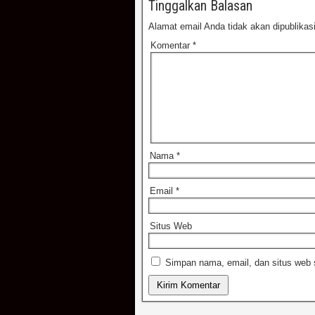
Tinggalkan Balasan
Alamat email Anda tidak akan dipublikas
Komentar
*
Nama
*
Email
*
Situs Web
Simpan nama, email, dan situs web 