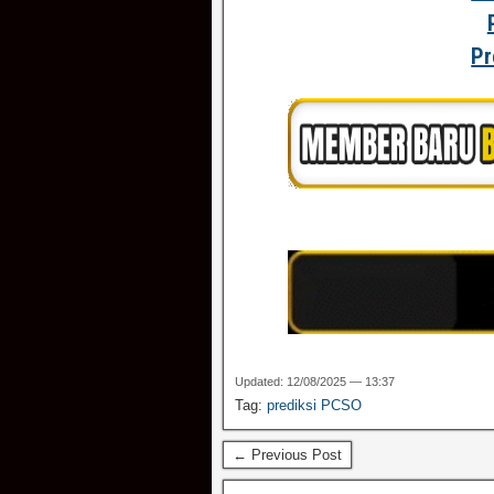
Pr
Updated: 12/08/2025 — 13:37
Tag:
prediksi PCSO
← Previous Post