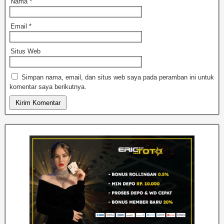
Nama
*
Email
*
Situs Web
Simpan nama, email, dan situs web saya pada peramban ini untuk
komentar saya berikutnya.