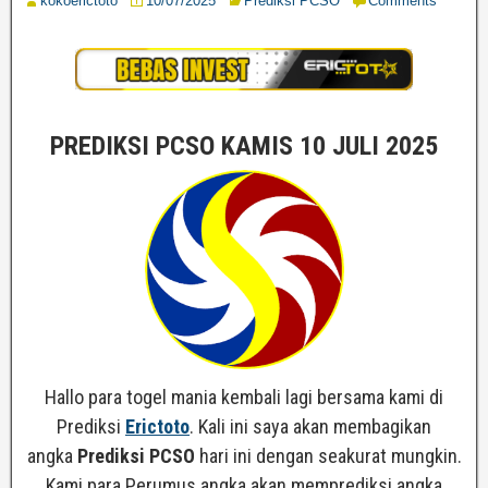
kokoerictoto
10/07/2025
Prediksi PCSO
Comments
PREDIKSI PCSO KAMIS 10 JULI 2025
Hallo para togel mania kembali lagi bersama kami di
Prediksi
Erictoto
. Kali ini saya akan membagikan
angka
Prediksi PCSO
hari ini dengan seakurat mungkin.
Kami para Perumus angka akan memprediksi angka