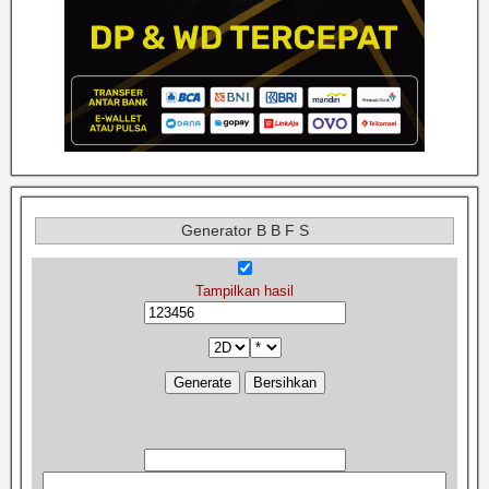
Generator B B F S
Tampilkan hasil