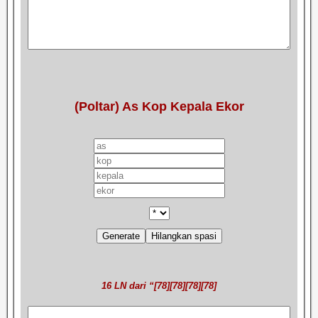
(Poltar) As Kop Kepala Ekor
16 LN dari “[78][78][78][78]