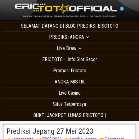
SELAMAT DATANG DI BLOG PREDIKSI ERICTOTO
PREDIKSI ANGKA
Live Draw
ERICTOTO – Info Slot Gacor
Promosi Erictoto
ANGKA MISTIK
Live Casino
Situs Terpercaya
BUKTI JACKPOT LUNAS ERICTOTO |
Prediksi Jepang 27 Mei 2023