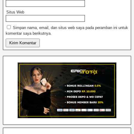
Situs Web
Simpan nama, email, dan situs web saya pada peramban ini untuk
komentar saya berikutnya.