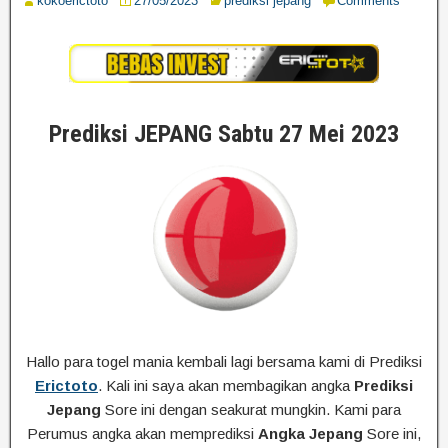
kokoerictoto
27/05/2023
prediksi jepang
Comments
Prediksi JEPANG Sabtu 27 Mei 2023
Hallo para togel mania kembali lagi bersama kami di Prediksi
Erictoto
. Kali ini saya akan membagikan angka
Prediksi
Jepang
Sore ini dengan seakurat mungkin. Kami para
Perumus angka akan memprediksi
Angka Jepang
Sore ini,