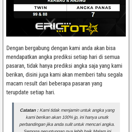
Dengan bergabung dengan kami anda akan bisa
mendapatkan angka prediksi setiap hari di semua
pasaran, tidak hanya prediksi angka saja yang kami
berikan, disini juga kami akan memberi tahu segala
macam result dari beberapa pasaran yang
terupdate setiap hari.
Catatan :
Kami tidak menjamin untuk angka yang
kami berikan akan 100% jp, ini hanya unutk
perbandingan jika anda sulit untuk mencari angka.
Semoga peruntungan nya lebih baik Malam ini