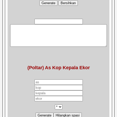
(Poltar) As Kop Kepala Ekor