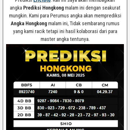
angka
Prediksi Hongkong
malam ini dengan seakurat
mungkin. Kami para Perumus angka akan memprediksi
Angka Hongkong
malam ini, Tidak sembarang rumus
yang kami racik tetapi ini hasil kolaborasi dari para
master angka tentunya.