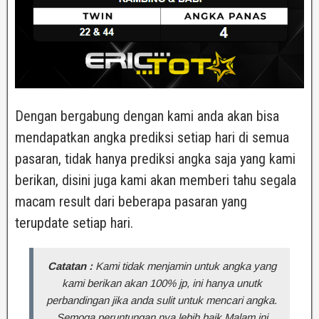
Dengan bergabung dengan kami anda akan bisa
mendapatkan angka prediksi setiap hari di semua
pasaran, tidak hanya prediksi angka saja yang kami
berikan, disini juga kami akan memberi tahu segala
macam result dari beberapa pasaran yang
terupdate setiap hari.
Catatan :
Kami tidak menjamin untuk angka yang
kami berikan akan 100% jp, ini hanya unutk
perbandingan jika anda sulit untuk mencari angka.
Semoga peruntungan nya lebih baik Malam ini