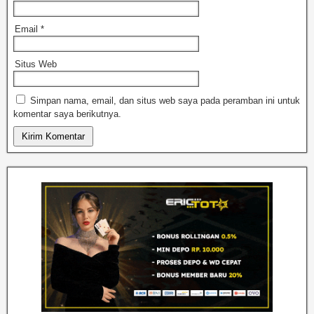
Email
*
Situs Web
Simpan nama, email, dan situs web saya pada peramban ini untuk
komentar saya berikutnya.