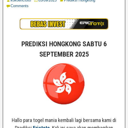
kokoerictoto
05/09/2025
Prediksi Hongkong
Comments
PREDIKSI HONGKONG SABTU 6
SEPTEMBER 2025
Hallo para togel mania kembali lagi bersama kami di
Prediksi
Erictoto
. Kali ini saya akan membagikan