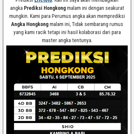
angka
Prediksi Hongkong
malam ini dengan seakurat
mungkin. Kami para Perumus angka akan memprediksi
Angka Hongkong
malam ini, Tidak sembarang rumus
yang kami racik tetapi ini hasil kolaborasi dari para
master angka tentunya.