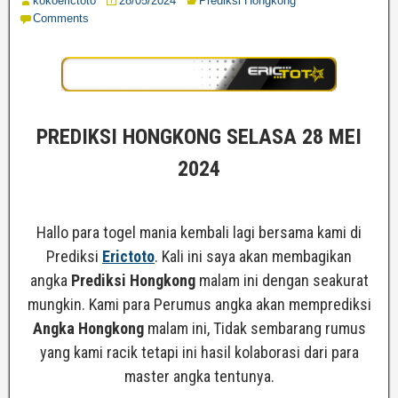
kokoerictoto
28/05/2024
Prediksi Hongkong
Comments
PREDIKSI HONGKONG SELASA 28 MEI
2024
Hallo para togel mania kembali lagi bersama kami di
Prediksi
Erictoto
. Kali ini saya akan membagikan
angka
Prediksi Hongkong
malam ini dengan seakurat
mungkin. Kami para Perumus angka akan memprediksi
Angka Hongkong
malam ini, Tidak sembarang rumus
yang kami racik tetapi ini hasil kolaborasi dari para
master angka tentunya.