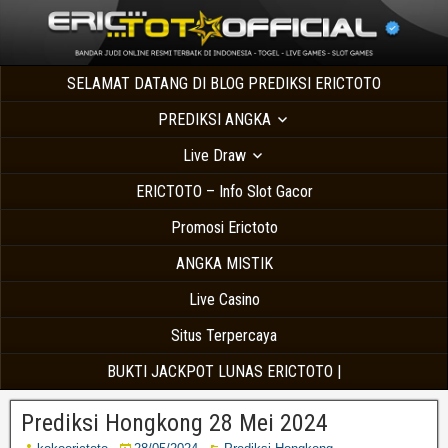
SELAMAT DATANG DI BLOG PREDIKSI ERICTOTO
PREDIKSI ANGKA
Live Draw
ERICTOTO – Info Slot Gacor
Promosi Erictoto
ANGKA MISTIK
Live Casino
Situs Terpercaya
BUKTI JACKPOT LUNAS ERICTOTO |
Prediksi Hongkong 28 Mei 2024