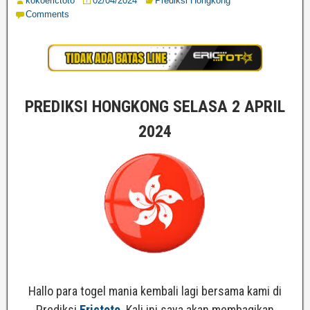
kokoerictoto
02/04/2024
Prediksi Hongkong
Comments
PREDIKSI HONGKONG SELASA 2 APRIL
2024
Hallo para togel mania kembali lagi bersama kami di
Prediksi
Erictoto
. Kali ini saya akan membagikan