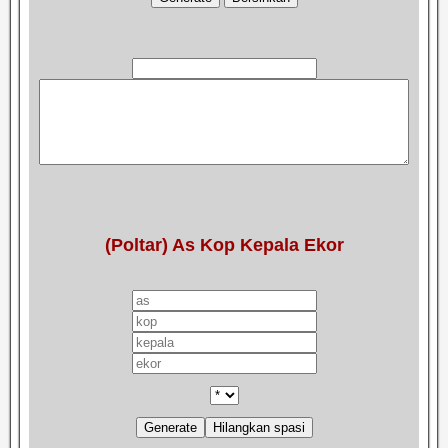
(Poltar) As Kop Kepala Ekor