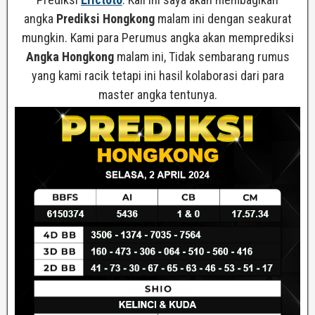
angka
Prediksi Hongkong
malam ini dengan seakurat
mungkin. Kami para Perumus angka akan memprediksi
Angka Hongkong
malam ini, Tidak sembarang rumus
yang kami racik tetapi ini hasil kolaborasi dari para
master angka tentunya.