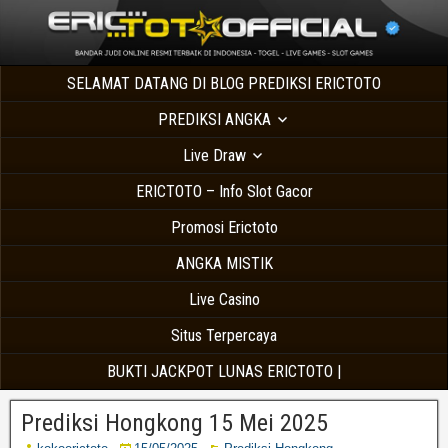
SELAMAT DATANG DI BLOG PREDIKSI ERICTOTO
PREDIKSI ANGKA
Live Draw
ERICTOTO – Info Slot Gacor
Promosi Erictoto
ANGKA MISTIK
Live Casino
Situs Terpercaya
BUKTI JACKPOT LUNAS ERICTOTO |
Prediksi Hongkong 15 Mei 2025