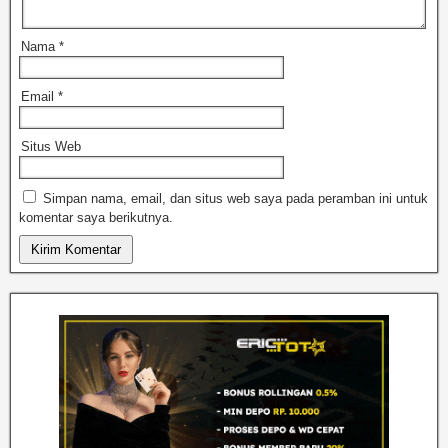
Nama
*
Email
*
Situs Web
Simpan nama, email, dan situs web saya pada peramban ini untuk
komentar saya berikutnya.