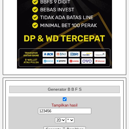
Generator B B F S
Tampilkan hasil