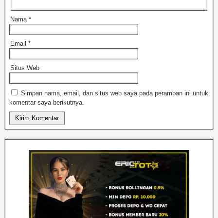
Nama
*
Email
*
Situs Web
Simpan nama, email, dan situs web saya pada peramban ini untuk
komentar saya berikutnya.