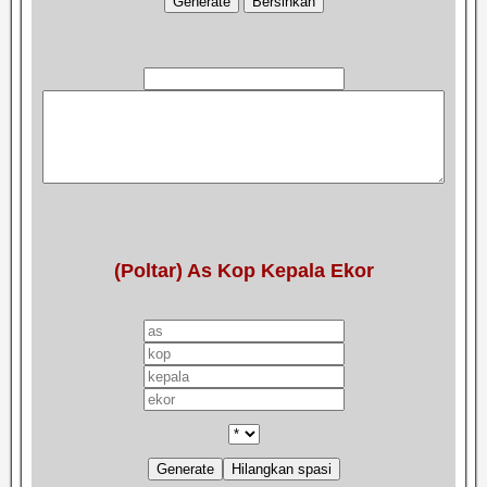
(Poltar) As Kop Kepala Ekor