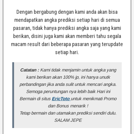
Dengan bergabung dengan kami anda akan bisa
mendapatkan angka prediksi setiap hari di semua
pasaran, tidak hanya prediksi angka saja yang kami
berikan, disini juga kami akan memberi tahu segala
macam result dari beberapa pasaran yang terupdate
setiap hari.
Catatan :
Kami tidak menjamin untuk angka yang
kami berikan akan 100% jp, ini hanya unutk
perbandingan jika anda sulit untuk mencari angka.
Semoga peruntungan nya lebih baik Hari ini
Bermain di situs
EricToto
untuk menikmati Promo
dan Bonus menarik !
Tetap bermain dan utamakan prediksi sendiri dulu.
SALAM JEPE