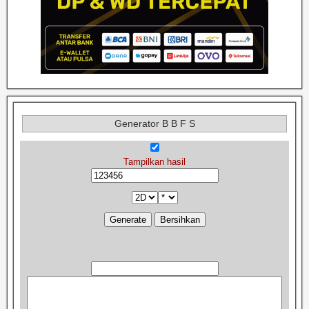
Generator B B F S
Tampilkan hasil