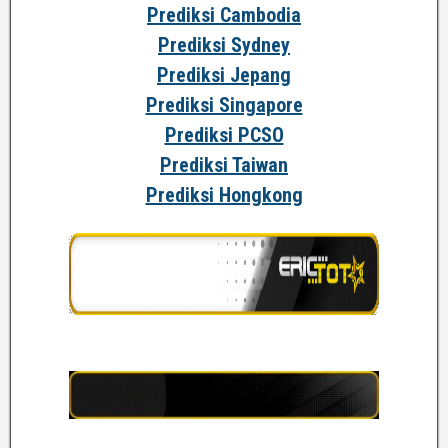
Prediksi Cambodia
Prediksi Sydney
Prediksi Jepang
Prediksi Singapore
Prediksi PCSO
Prediksi Taiwan
Prediksi Hongkong