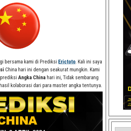
agi bersama kami di Prediksi
Erictoto
. Kali ini saya
ksi
China hari ini dengan seakurat mungkin. Kami
prediksi
Angka China
hari ini, Tidak sembarang
 hasil kolaborasi dari para master angka tentunya.