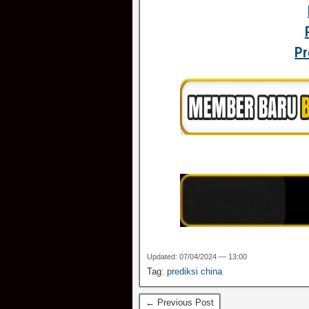
Pr
Updated: 07/04/2024 — 13:00
Tag:
prediksi china
← Previous Post