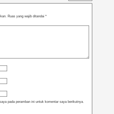
ikan.
Ruas yang wajib ditandai
*
saya pada peramban ini untuk komentar saya berikutnya.