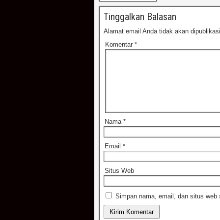
Tinggalkan Balasan
Alamat email Anda tidak akan dipublikas
Komentar
*
Nama
*
Email
*
Situs Web
Simpan nama, email, dan situs web 