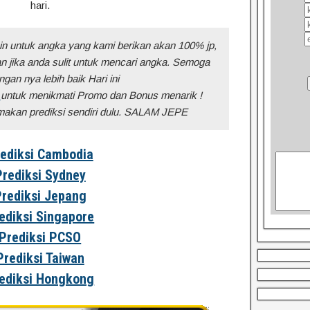
hari.
in untuk angka yang kami berikan akan 100% jp,
an jika anda sulit untuk mencari angka. Semoga
ngan nya lebih baik Hari ini
untuk menikmati Promo dan Bonus menarik !
makan prediksi sendiri dulu. SALAM JEPE
ediksi Cambodia
Prediksi Sydney
rediksi Jepang
ediksi Singapore
Prediksi PCSO
Prediksi Taiwan
ediksi Hongkong