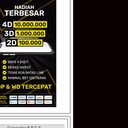
Generator B B F S