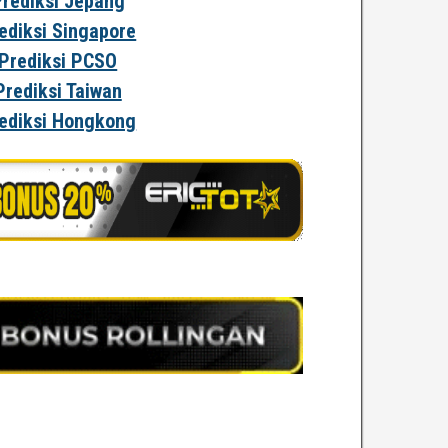
rediksi Jepang
ediksi Singapore
Prediksi PCSO
Prediksi Taiwan
ediksi Hongkong