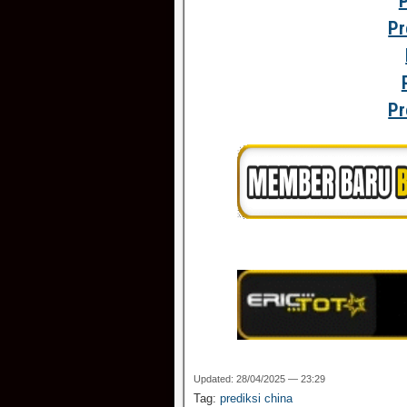
P
Pr
Pr
Updated: 28/04/2025 — 23:29
Tag:
prediksi china