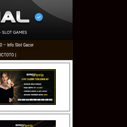
 – Info Slot Gacor
ICTOTO |