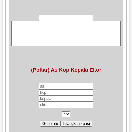
(Poltar) As Kop Kepala Ekor