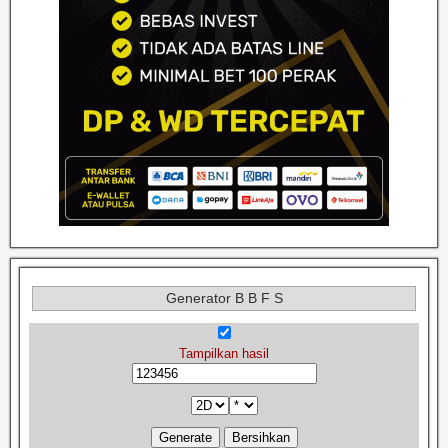
Generator B B F S
Tampilkan hasil