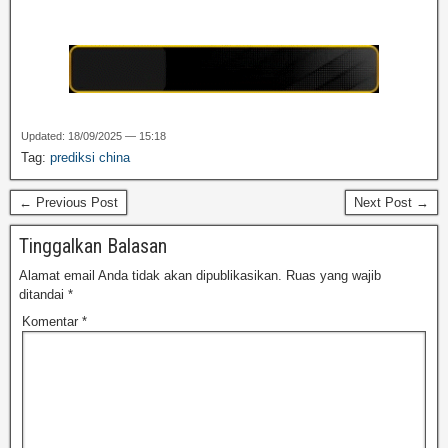
Updated: 18/09/2025 — 15:18
Tag:
prediksi china
← Previous Post
Next Post →
Tinggalkan Balasan
Alamat email Anda tidak akan dipublikasikan.
Ruas yang wajib
ditandai
*
Komentar
*