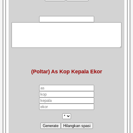
(Poltar) As Kop Kepala Ekor