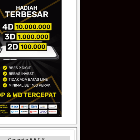
Generator B B F S