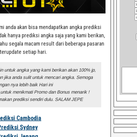
i anda akan bisa mendapatkan angka prediksi
idak hanya prediksi angka saja yang kami berikan,
tahu segala macam result dari beberapa pasaran
terupdate setiap hari.
in untuk angka yang kami berikan akan 100% jp,
an jika anda sulit untuk mencari angka. Semoga
ngan nya lebih baik Hari ini
untuk menikmati Promo dan Bonus menarik !
makan prediksi sendiri dulu. SALAM JEPE
ediksi Cambodia
Prediksi Sydney
rediksi Jepang