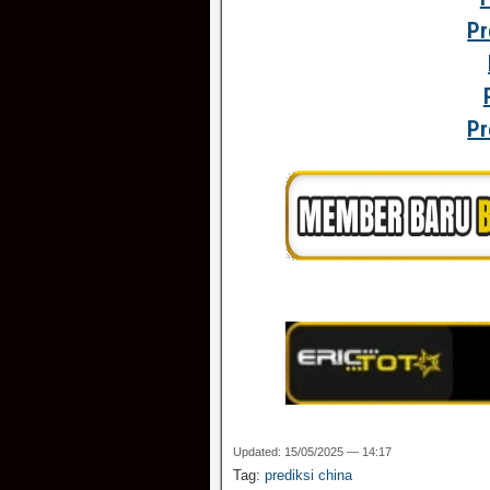
Pr
Pr
Updated: 15/05/2025 — 14:17
Tag:
prediksi china