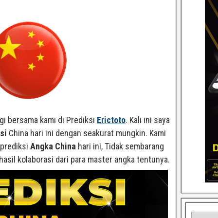
agi bersama kami di Prediksi
Erictoto
. Kali ini saya
ksi
China hari ini dengan seakurat mungkin. Kami
prediksi
Angka China
hari ini, Tidak sembarang
 hasil kolaborasi dari para master angka tentunya.