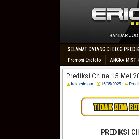
SELAMAT DATANG DI BLOG PREDIK
Promosi Erictoto
ANGKA MISTI
Prediksi China 15 Mei 2
kokoerictoto
15/05/2025
Predi
PREDIKSI C