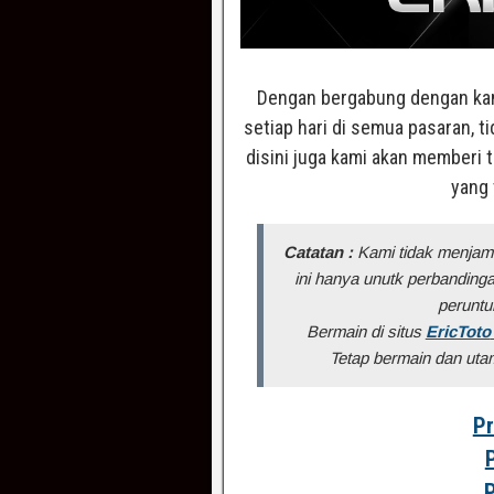
Dengan bergabung dengan kam
setiap hari di semua pasaran, t
disini juga kami akan memberi 
yang 
Catatan :
Kami tidak menjam
ini hanya unutk perbanding
peruntu
Bermain di situs
EricToto
Tetap bermain dan uta
Pr
P