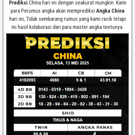
Prediksi
China hari ini dengan seakurat mungkin. Kami
para Perumus angka akan memprediksi
Angka China
hari ini, Tidak sembarang rumus yang kami racik tetapi
ini hasil kolaborasi dari para master angka tentunya.