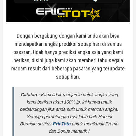
Dengan bergabung dengan kami anda akan bisa
mendapatkan angka prediksi setiap hari di semua
pasaran, tidak hanya prediksi angka saja yang kami
berikan, disini juga kami akan memberi tahu segala
macam result dari beberapa pasaran yang terupdate
setiap hari.
Catatan :
Kami tidak menjamin untuk angka yang
kami berikan akan 100% jp, ini hanya unutk
perbandingan jika anda sulit untuk mencari angka.
Semoga peruntungan nya lebih baik Hari ini
Bermain di situs
EricToto
untuk menikmati Promo
dan Bonus menarik !