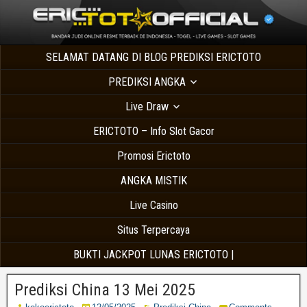
SELAMAT DATANG DI BLOG PREDIKSI ERICTOTO
PREDIKSI ANGKA
Live Draw
ERICTOTO – Info Slot Gacor
Promosi Erictoto
ANGKA MISTIK
Live Casino
Situs Terpercaya
BUKTI JACKPOT LUNAS ERICTOTO |
Prediksi China 13 Mei 2025