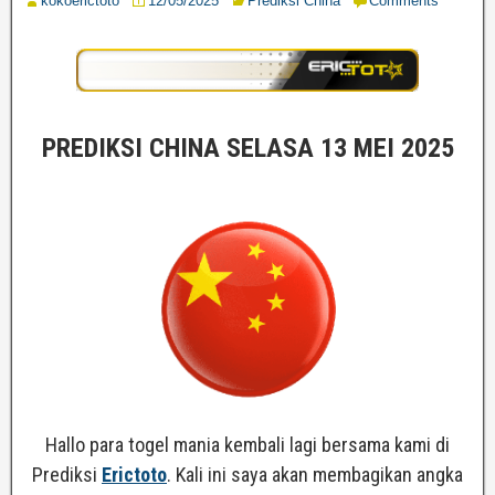
kokoerictoto
12/05/2025
Prediksi China
Comments
PREDIKSI CHINA SELASA 13 MEI
2025
Hallo para togel mania kembali lagi bersama kami di
Prediksi
Erictoto
. Kali ini saya akan membagikan angka