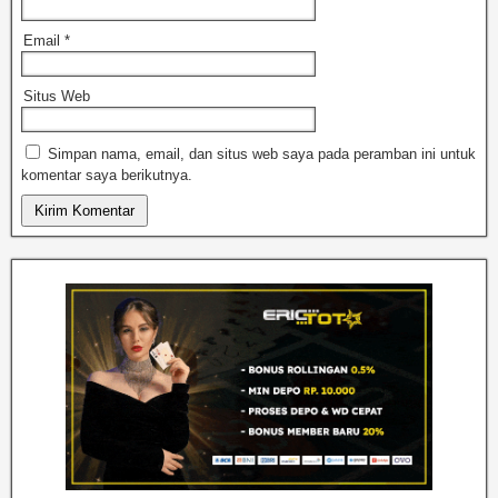
Email
*
Situs Web
Simpan nama, email, dan situs web saya pada peramban ini untuk
komentar saya berikutnya.