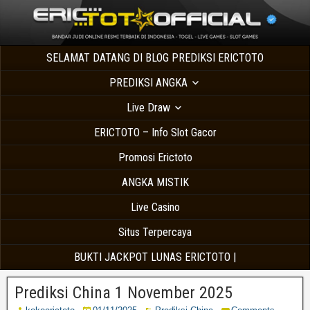
SELAMAT DATANG DI BLOG PREDIKSI ERICTOTO
PREDIKSI ANGKA
Live Draw
ERICTOTO – Info Slot Gacor
Promosi Erictoto
ANGKA MISTIK
Live Casino
Situs Terpercaya
BUKTI JACKPOT LUNAS ERICTOTO |
Prediksi China 1 November 2025