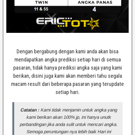
Dengan bergabung dengan kami anda akan bisa
mendapatkan angka prediksi setiap hari di semua
pasaran, tidak hanya prediksi angka saja yang kami
berikan, disini juga kami akan memberi tahu segala
macam result dari beberapa pasaran yang terupdate
setiap hari.
Catatan :
Kami tidak menjamin untuk angka yang
kami berikan akan 100% jp, ini hanya unutk
perbandingan jika anda sulit untuk mencari angka.
Semoga peruntungan nya lebih baik Hari ini