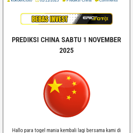
kokoerictoto
01/11/2025
Prediksi China
Comments
PREDIKSI CHINA SABTU 1 NOVEMBER
2025
Hallo para togel mania kembali lagi bersama kami di