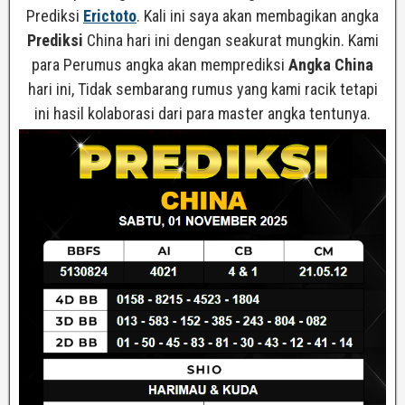
Prediksi
Erictoto
. Kali ini saya akan membagikan angka
Prediksi
China hari ini dengan seakurat mungkin. Kami
para Perumus angka akan memprediksi
Angka China
hari ini, Tidak sembarang rumus yang kami racik tetapi
ini hasil kolaborasi dari para master angka tentunya.