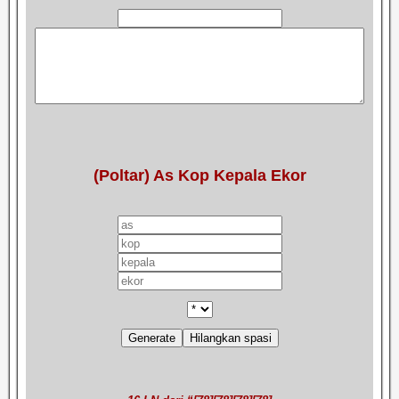
(Poltar) As Kop Kepala Ekor