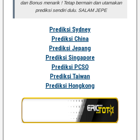
dan Bonus menarik ! Tetap bermain dan utamakan
prediksi sendiri dulu. SALAM JEPE
Prediksi Sydney
Prediksi China
Prediksi Jepang
Prediksi Singapore
Prediksi PCSO
Prediksi Taiwan
Prediksi Hongkong