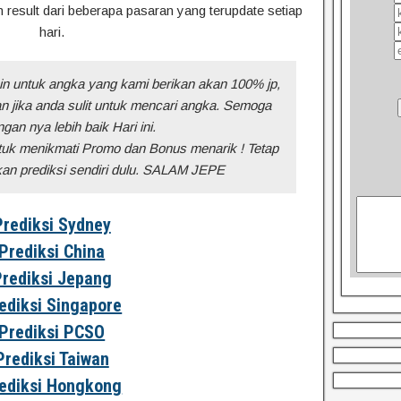
esult dari beberapa pasaran yang terupdate setiap
hari.
in untuk angka yang kami berikan akan 100% jp,
an jika anda sulit untuk mencari angka. Semoga
gan nya lebih baik Hari ini.
uk menikmati Promo dan Bonus menarik ! Tetap
an prediksi sendiri dulu. SALAM JEPE
Prediksi Sydney
Prediksi China
rediksi Jepang
ediksi Singapore
Prediksi PCSO
Prediksi Taiwan
ediksi Hongkong