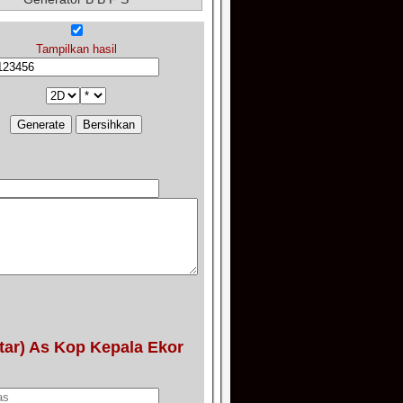
Tampilkan hasil
ltar) As Kop Kepala Ekor