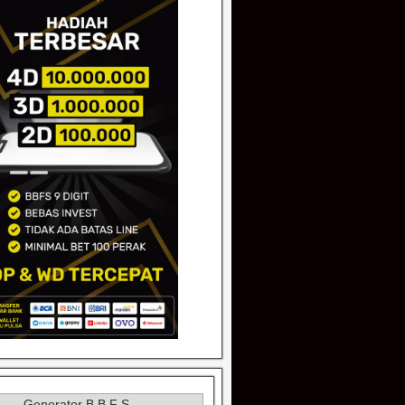
Generator B B F S