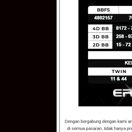
Dengan bergabung dengan kami and
di semua pasaran, tidak hanya pre