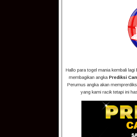
Hallo para togel mania kembali lagi
membagikan angka
Prediksi C
Perumus angka akan memprerdiks
yang kami racik tetapi ini h