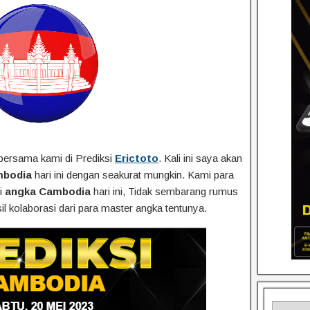
 bersama kami di Prediksi
Erictoto
. Kali ini saya akan
ambodia
hari ini dengan seakurat mungkin. Kami para
i
angka Cambodia
hari ini, Tidak sembarang rumus
asil kolaborasi dari para master angka tentunya.