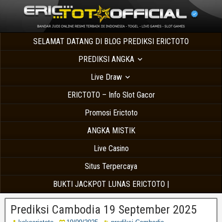
SELAMAT DATANG DI BLOG PREDIKSI ERICTOTO
PREDIKSI ANGKA
Live Draw
ERICTOTO – Info Slot Gacor
Promosi Erictoto
ANGKA MISTIK
Live Casino
Situs Terpercaya
BUKTI JACKPOT LUNAS ERICTOTO |
Prediksi Cambodia 19 September 2025