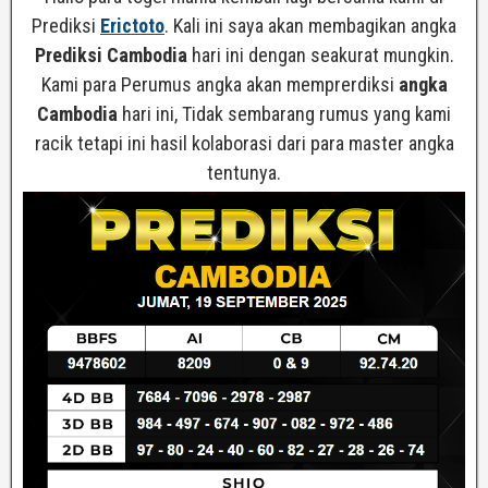
Prediksi
Erictoto
. Kali ini saya akan membagikan angka
Prediksi Cambodia
hari ini dengan seakurat mungkin.
Kami para Perumus angka akan memprerdiksi
angka
Cambodia
hari ini, Tidak sembarang rumus yang kami
racik tetapi ini hasil kolaborasi dari para master angka
tentunya.