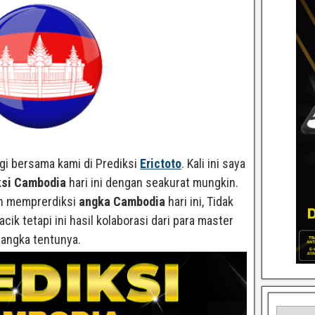
agi bersama kami di Prediksi
Erictoto
. Kali ini saya
ksi Cambodia
hari ini dengan seakurat mungkin.
n memprerdiksi
angka Cambodia
hari ini, Tidak
ik tetapi ini hasil kolaborasi dari para master
angka tentunya.