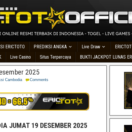
SI ERICTOTO
PREDIKSI ANGKA
Live Draw
ERICTOTO
K
Live Casino
Situs Terpercaya
BUKTI JACKPOT LUNAS ER
Desember 2025
ksi Cambodia
Comments
DIA JUMAT 19 DESEMBER
2025