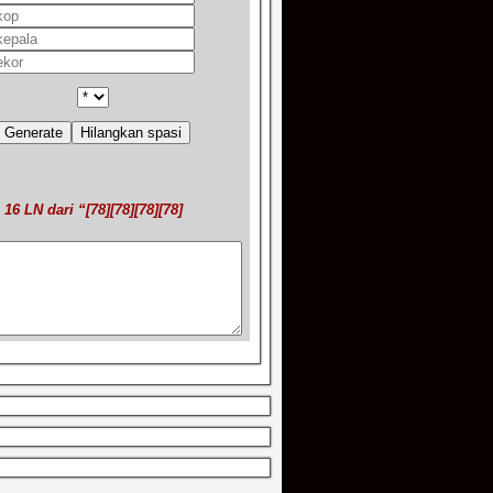
16 LN dari “[78][78][78][78]