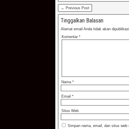
← Previous Post
Tinggalkan Balasan
Alamat email Anda tidak akan dipublikas
Komentar
*
Nama
*
Email
*
Situs Web
Simpan nama, email, dan situs web 