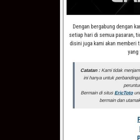
Dengan bergabung dengan kam
setiap hari di semua pasaran, t
disini juga kami akan memberi 
yang 
Catatan :
Kami tidak menjam
ini hanya untuk perbanding
peruntun
Bermain di situs
EricToto
unt
bermain dan utamak
P