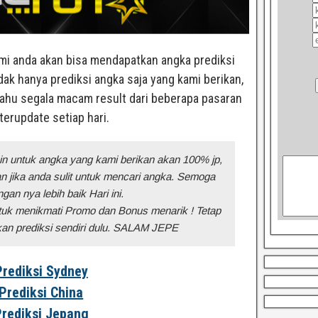
i anda akan bisa mendapatkan angka prediksi
idak hanya prediksi angka saja yang kami berikan,
tahu segala macam result dari beberapa pasaran
terupdate setiap hari.
in untuk angka yang kami berikan akan 100% jp,
an jika anda sulit untuk mencari angka. Semoga
gan nya lebih baik Hari ini.
uk menikmati Promo dan Bonus menarik ! Tetap
an prediksi sendiri dulu. SALAM JEPE
Prediksi Sydney
Prediksi China
rediksi Jepang