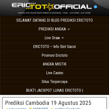
SELAMAT DATANG DI BLOG PREDIKSI ERICTOTO
PREDIKSI ANGKA
Live Draw
ERICTOTO – Info Slot Gacor
Promosi Erictoto
ANGKA MISTIK
Live Casino
Situs Terpercaya
BUKTI JACKPOT LUNAS ERICTOTO |
Prediksi Cambodia 19 Agustus 2025