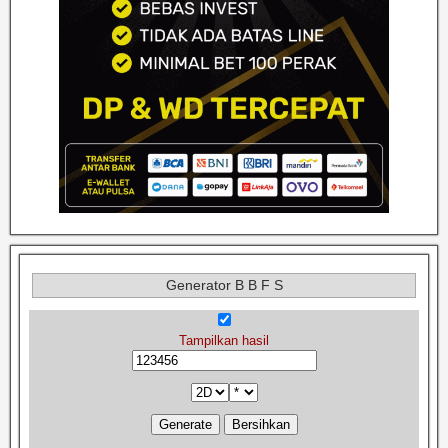
Generator B B F S
Tampilkan hasil