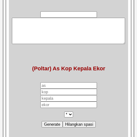
(Poltar) As Kop Kepala Ekor