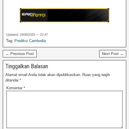
Updated: 19/08/2025 — 22:47
Tag:
Prediksi Cambodia
← Previous Post
Next Post →
Tinggalkan Balasan
Alamat email Anda tidak akan dipublikasikan.
Ruas yang wajib
ditandai
*
Komentar
*