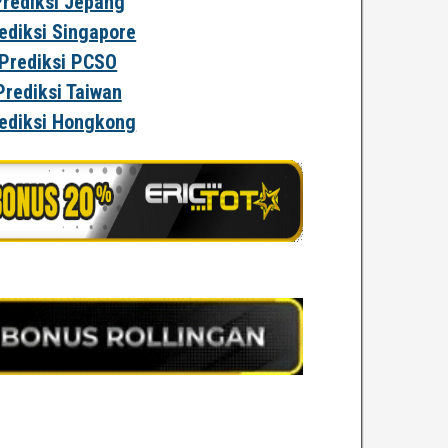
rediksi Jepang
ediksi Singapore
Prediksi PCSO
Prediksi Taiwan
ediksi Hongkong