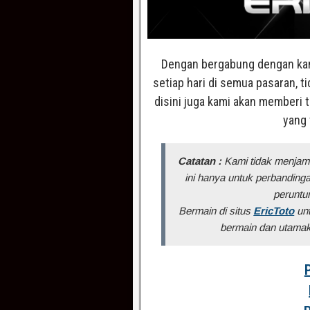
Dengan bergabung dengan kam
setiap hari di semua pasaran, t
disini juga kami akan memberi 
yang 
Catatan :
Kami tidak menjam
ini hanya untuk perbanding
peruntun
Bermain di situs
EricToto
unt
bermain dan utamak