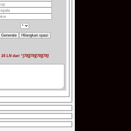
16 LN dari “[78][78][78][78]