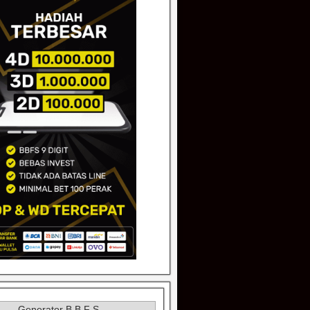
Generator B B F S