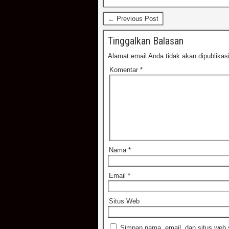
← Previous Post
Tinggalkan Balasan
Alamat email Anda tidak akan dipublikas
Komentar
*
Nama
*
Email
*
Situs Web
Simpan nama, email, dan situs web 