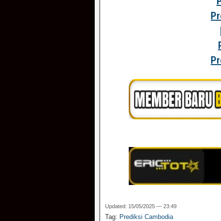
P
Pr
Pr
Updated: 15/05/2025 — 23:49
Tag:
Prediksi Cambodia