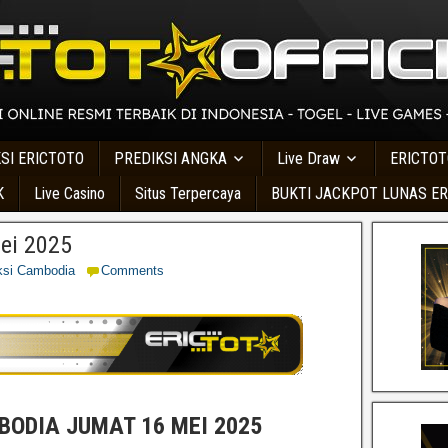
SI ERICTOTO
PREDIKSI ANGKA
Live Draw
ERICTOTO
K
Live Casino
Situs Terpercaya
BUKTI JACKPOT LUNAS ER
ei 2025
ksi Cambodia
Comments
BODIA JUMAT 16 MEI
2025