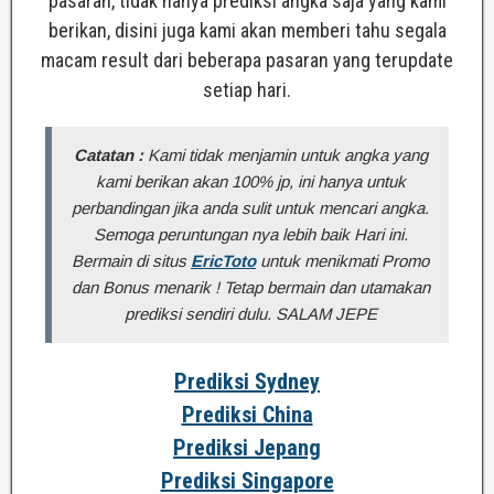
pasaran, tidak hanya prediksi angka saja yang kami
berikan, disini juga kami akan memberi tahu segala
macam result dari beberapa pasaran yang terupdate
setiap hari.
Catatan :
Kami tidak menjamin untuk angka yang
kami berikan akan 100% jp, ini hanya untuk
perbandingan jika anda sulit untuk mencari angka.
Semoga peruntungan nya lebih baik Hari ini.
Bermain di situs
EricToto
untuk menikmati Promo
dan Bonus menarik ! Tetap bermain dan utamakan
prediksi sendiri dulu. SALAM JEPE
Prediksi Sydney
Prediksi China
Prediksi Jepang
Prediksi Singapore