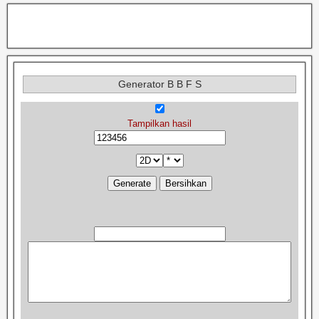
Generator B B F S
Tampilkan hasil