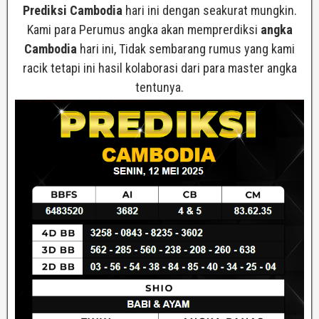
Prediksi Cambodia
hari ini dengan seakurat mungkin.
Kami para Perumus angka akan memprerdiksi
angka
Cambodia
hari ini, Tidak sembarang rumus yang kami
racik tetapi ini hasil kolaborasi dari para master angka
tentunya.