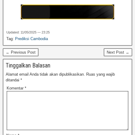
Updated: 11/05/2025 — 23:25
Tag:
Prediksi Cambodia
← Previous Post
Next Post →
Tinggalkan Balasan
Alamat email Anda tidak akan dipublikasikan.
Ruas yang wajib
ditandai
*
Komentar
*