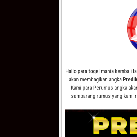
Hallo para togel mania kembali l
akan membagikan angka
Predi
Kami para Perumus angka aka
sembarang rumus yang kami rac