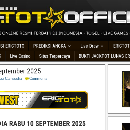
SI ERICTOTO
PREDIKSI ANGKA
Live Draw
ERICTOTO
K
Live Casino
Situs Terpercaya
BUKTI JACKPOT LUNAS ER
September 2025
ksi Cambodia
Comments
DIA RABU 10 SEPTEMBER
2025