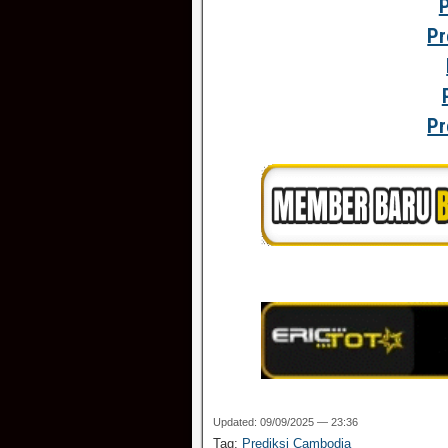
P
Pr
Pr
Updated: 09/09/2025 — 23:36
Tag:
Prediksi Cambodia