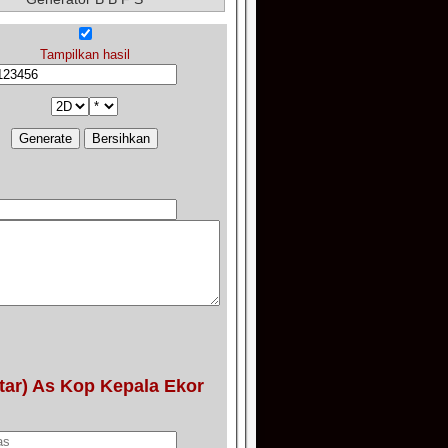
Tampilkan hasil
ltar) As Kop Kepala Ekor