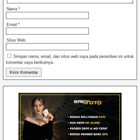
Nama
*
Email
*
Situs Web
Simpan nama, email, dan situs web saya pada peramban ini untuk
komentar saya berikutnya.