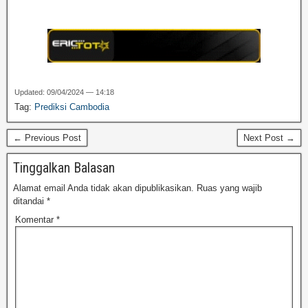
Updated: 09/04/2024 — 14:18
Tag:
Prediksi Cambodia
← Previous Post
Next Post →
Tinggalkan Balasan
Alamat email Anda tidak akan dipublikasikan.
Ruas yang wajib
ditandai
*
Komentar
*