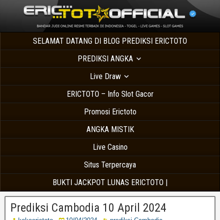
SELAMAT DATANG DI BLOG PREDIKSI ERICTOTO
PREDIKSI ANGKA
Live Draw
ERICTOTO – Info Slot Gacor
Promosi Erictoto
ANGKA MISTIK
Live Casino
Situs Terpercaya
BUKTI JACKPOT LUNAS ERICTOTO |
Prediksi Cambodia 10 April 2024